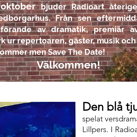
oktober
bjuder Radioart återige
dborgarhus. Från sen eftermidd
förande av dramatik, premiär av
erk ur repertoaren, gäster, musik och 
kommer men Save The Date!
Välkommen!
Den blå tj
spelat versdrama
Lillpers. I Radi