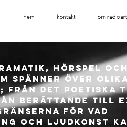
hem
kontakt
om radioart
dramatik, hörspel oc
om spänner över olik
; från det poetiska t
rån berättande till 
gränserna för vad
ing och ljudkonst ka