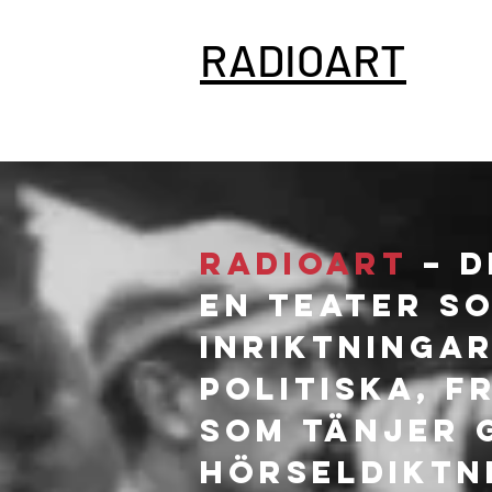
RADIOART
RADIOART
– 
En teater s
inriktningar
politiska, f
som tänjer 
hörseldiktn