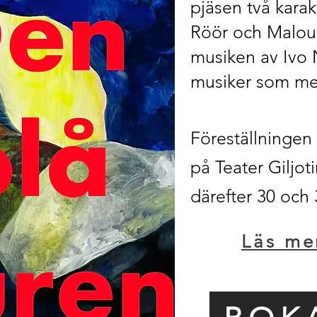
pjäsen två karak
Röör och Malou 
musiken av Ivo N
musiker som me
Föreställningen
på Teater Giljot
därefter 30 och 31