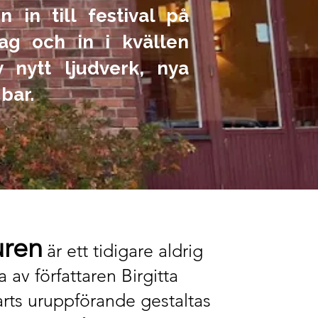
n in till festival på
ag och in i kvällen
 nytt ljudverk, nya
bar.
uren
är ett tidigare aldrig
 av författaren Birgitta
oarts uruppförande gestaltas