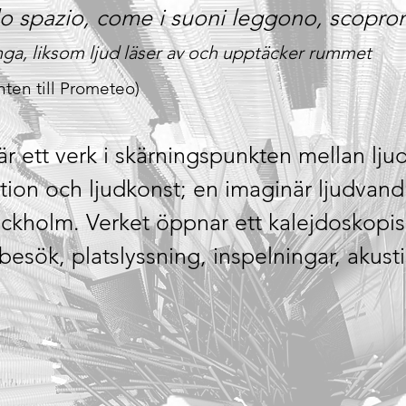
lo spazio,
come i suoni leggono, scopron
ga, l
iksom ljud läser av och upptäcker rummet
ten till Prometeo)
är ett verk i skärningspunkten mellan lju
tion och ljudkonst; en imaginär ljudvan
ockholm. Verket öppnar ett kalejdoskopi
esök, platslyssning, inspelningar, akust