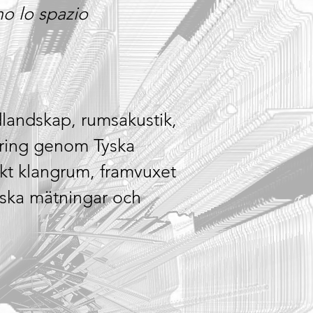
o lo spazio
dlandskap, rumsakustik,
dring genom Tyska
skt klangrum, framvuxet
iska mätningar och