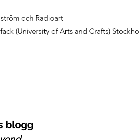
lström och Radioart
fack (University of Arts and Crafts) Stockh
s blogg
eyond