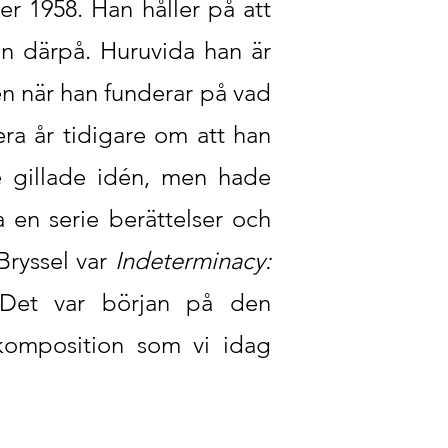
er 1958. Han håller på att
an därpå. Huruvida han är
men när han funderar på vad
ra år tidigare om att han
e gillade idén, men hade
a en serie berättelser och
Bryssel var
Indeterminacy:
et var början på den
komposition som vi idag