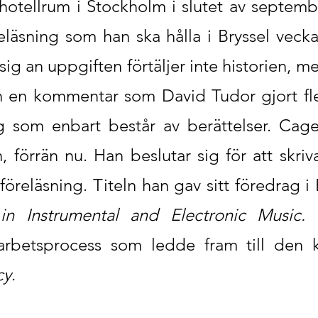
 hotellrum i Stockholm i slutet av septemb
reläsning som han ska hålla i Bryssel veck
sig an uppgiften förtäljer inte historien, 
n en kommentar som David Tudor gjort fle
ag som enbart består av berättelser. Cag
, förrän nu. Han beslutar sig för att skriv
reläsning. Titeln han gav sitt föredrag i 
 Instrumental and Electronic Music.
D
arbetsprocess som ledde fram till den 
cy
.