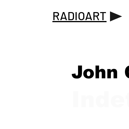
RADIOART
John 
Inde