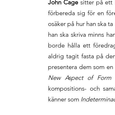
John Cage
sitter på ett
förbereda sig för en fö
osäker på hur han ska ta 
han ska skriva minns ha
borde hålla ett föredr
aldrig tagit fasta på den
presentera dem som en fö
New Aspect of Form in
kompositions- och sam
känner som
Indetermina