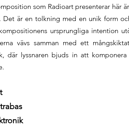
position som Radioart presenterar här är
e. Det är en tolkning med en unik form o
ompositionens ursprungliga intention ut
lserna vävs samman med ett mångskiktat
k, där lyssnaren bjuds in att komponera 
e.
t
ntrabas
ktronik