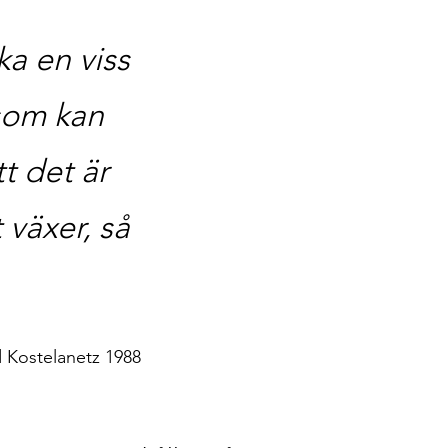
cka en viss
 som kan
t det är
 växer, så
elanetz 1988