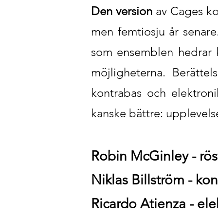
Den version
av Cages kom
men femtiosju år senar
som ensemblen hedrar k
möjligheterna. Berätte
kontrabas och elektroni
kanske bättre: upplevels
Robin McGinley - rös
Niklas Billström - ko
Ricardo Atienza - ele